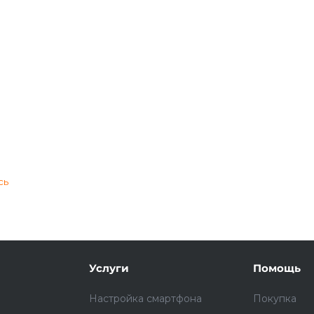
Подробнее
об оплате Плайтом
25
раз в 2
Остались вопросы?
недели
сь
8 800 302-02-51
plait.ru
Услуги
Помощь
Настройка смартфона
Покупка