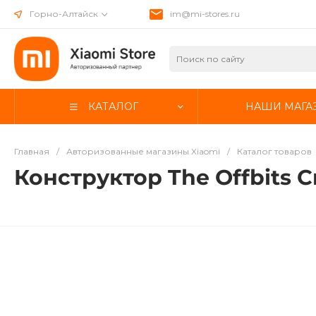
Горно-Алтайск
im@mi-stores.ru
КАТАЛОГ
НАШИ МАГА
Главная
/
Авторизованные магазины Xiaomi
/
Каталог товаров
Конструктор The Offbits C