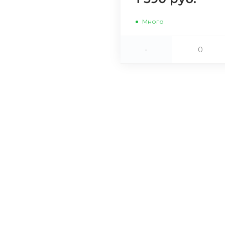
Сегодня
Много
25
%
-
Добавляйте товары
в корзину
Оплачивайте сегодня только
25
% картой любого банка
Получайте товар
выбранный способом
Оставшиеся
75
% будут
списываться
с вашей карты
по
25
%
каждые 2 недели