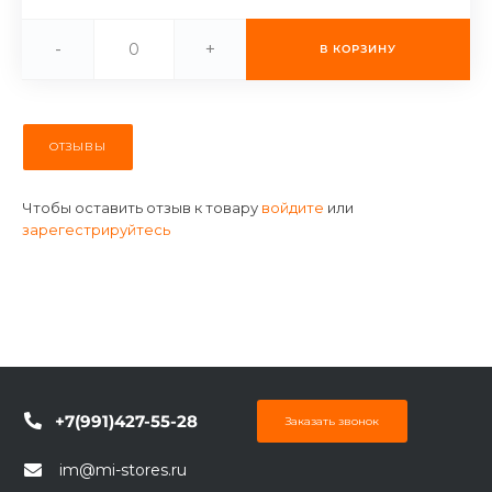
об оплате Плайтом
-
+
В КОРЗИНУ
Остались вопросы?
25
ОТЗЫВЫ
8 800 302-02-51
plait.ru
раз в 2
Чтобы оставить отзыв к товару
войдите
или
недели
зарегестрируйтесь
+7(991)427-55-28
Заказать звонок
im@mi-stores.ru