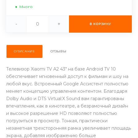
об оплате Плайтом
Много
-
+
В КОРЗИНУ
Остались вопросы?
25
8 800 302-02-51
ОПИСАНИЕ
ОТЗЫВЫ
plait.ru
раз в 2
недели
Телевизор Xiaomi TV A2 43" на базе Android TV 10
обеспечивает мгновенный доступ к фильмам и шоу на
любой вкус. Встроенный Google Ассистент полностью
меняет концепцию управления контентом. Благодаря
Dolby Audio и DTS Virtual:X Sound вам гарантированы
впечатления, как в кинотеатре, а безрамочный дизайн
и высокое разрешение HD позволяют полностью
погрузиться в просмотр. Тонкая, практически
незаметная трехсторонняя рамка увеличивает площадь
экрана, добавляя изображению больше