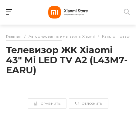
Для клиентов всех банков
Главная
/
Авторизованные магазины Xiaomi
/
Каталог товаров
Разбейте
Телевизор ЖК Xiaomi
оплату
на части
43" Mi LED TV A2 (L43M7-
без переплат
EARU)
График платежей
СРАВНИТЬ
ОТЛОЖИТЬ
Сегодня
25
%