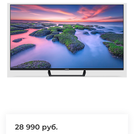
Добавляйте товары
в корзину
Оплачивайте сегодня только
25
% картой любого банка
Получайте товар
выбранный способом
Оставшиеся
75
% будут
списываться
с вашей карты
по
25
%
каждые 2 недели
28 990 руб.
Подробнее