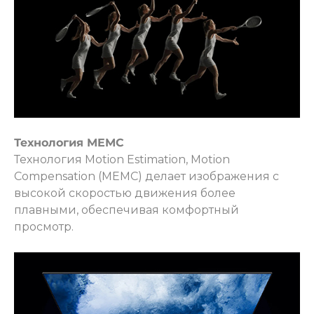
Технология MEMC
Технология Motion Estimation, Motion
Compensation (MEMC) делает изображения с
высокой скоростью движения более
плавными, обеспечивая комфортный
просмотр.