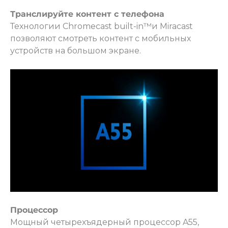
Транслируйте контент с телефона
Технологии Chromecast built-in™и Miracast
позволяют смотреть контент с мобильных
устройств на большом экране.
Процессор
Мощный четырехъядерный процессор A55,