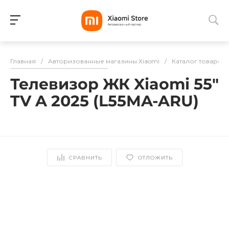
Для клиентов всех банков
Главная
/
Авторизованные магазины Xiaomi
/
Каталог товаров
Разбейте
Телевизор ЖК Xiaomi 55"
оплату
на части
TV A 2025 (L55MA-ARU)
без переплат
График платежей
СРАВНИТЬ
ОТЛОЖИТЬ
Сегодня
25
%