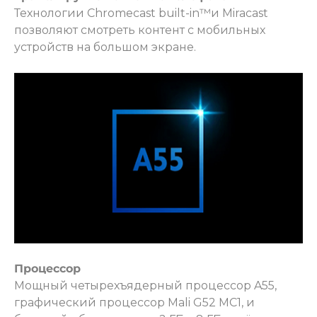
Технологии Chromecast built-in™и Miracast
позволяют смотреть контент с мобильных
устройств на большом экране.
Процессор
Мощный четырехъядерный процессор A55,
графический процессор Mali G52 МС1, и