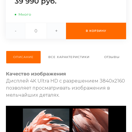
39 990 руб.
об оплате Плайтом
Много
-
+
В КОРЗИНУ
Остались вопросы?
25
8 800 302-02-51
plait.ru
раз в 2
ОПИСАНИЕ
ВСЕ ХАРАКТЕРИСТИКИ
ОТЗЫВЫ
недели
Качество изображения
Дисплей 4K Ultra HD с разрешением 3840х2160
позволяет просматривать изображения в
мельчайших деталях.