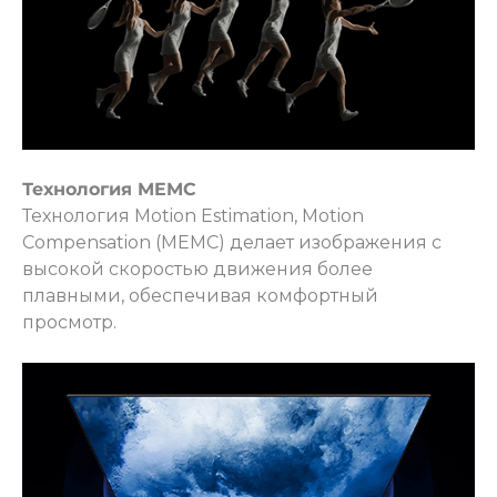
Технология MEMC
Технология Motion Estimation, Motion
Compensation (MEMC) делает изображения с
высокой скоростью движения более
плавными, обеспечивая комфортный
просмотр.