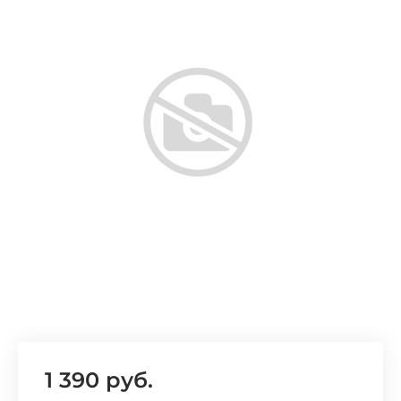
Добавляйте товары
в корзину
Оплачивайте сегодня только
25
% картой любого банка
Получайте товар
выбранный способом
Оставшиеся
75
% будут
списываться
с вашей карты
по
25
%
каждые 2 недели
1 390 руб.
Подробнее