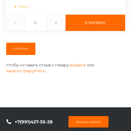
об оплате Плайтом
Мало
-
+
В КОРЗИНУ
Остались вопросы?
25
8 800 302-02-51
ОТЗЫВЫ
plait.ru
раз в 2
недели
Чтобы оставить отзыв к товару
войдите
или
зарегестрируйтесь
+7(991)427-55-28
Заказать звонок