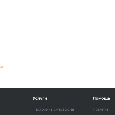
Подробнее
об оплате Плайтом
25
раз в 2
Остались вопросы?
недели
сь
8 800 302-02-51
plait.ru
Услуги
Помощь
Настройка смартфона
Покупка