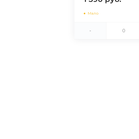
Сегодня
Мало
25
%
-
Добавляйте товары
в корзину
Оплачивайте сегодня только
25
% картой любого банка
Получайте товар
выбранный способом
Оставшиеся
75
% будут
списываться
с вашей карты
по
25
%
каждые 2 недели