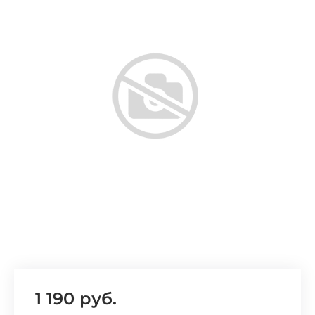
Добавляйте товары
в корзину
Оплачивайте сегодня только
25
% картой любого банка
Получайте товар
выбранный способом
Оставшиеся
75
% будут
списываться
с вашей карты
по
25
%
каждые 2 недели
1 190 руб.
Подробнее