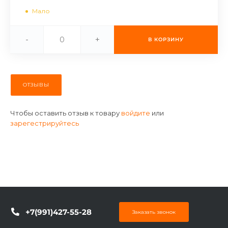
об оплате Плайтом
Мало
-
+
В КОРЗИНУ
Остались вопросы?
25
8 800 302-02-51
ОТЗЫВЫ
plait.ru
раз в 2
недели
Чтобы оставить отзыв к товару
войдите
или
зарегестрируйтесь
+7(991)427-55-28
Заказать звонок