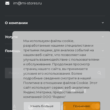
im@mi-stores.ru
О компании
Услуги
раз в 2 недели
Мы используем файлы cookie,
разработанные нашими специалистами и
третьими лицами, для анализа событий на
Помощь
нашем веб-сайте, что позволяет нам
улучшать взаимодействие с пользователями
и обслуживание. Продолжая просмотр
страниц нашего сайта, вы принимаете
условия его использования. Более
подробные сведения смотрите в нашей
Политике в отношении файлов Cookie. Этот
сайт использует сервис веб-аналитики
Мы в соц. сетях
Яндекс.Метрика, предоставляемый
компанией ООО 'Яндекс'
Узнать больше
Принимаю