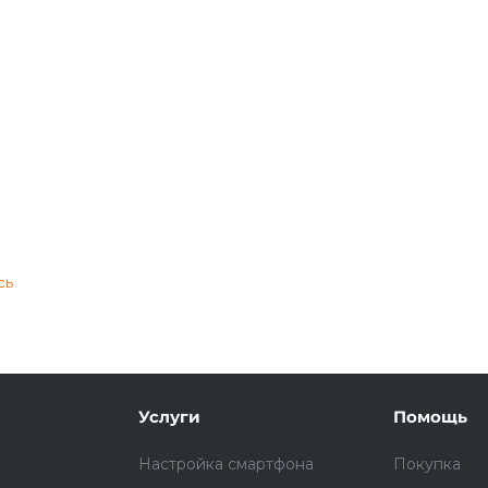
Подробнее
об оплате Плайтом
25
раз в 2
Остались вопросы?
недели
сь
8 800 302-02-51
plait.ru
Услуги
Помощь
Настройка смартфона
Покупка