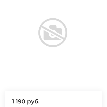
Добавляйте товары
в корзину
Оплачивайте сегодня только
25
% картой любого банка
Получайте товар
выбранный способом
Оставшиеся
75
% будут
списываться
с вашей карты
по
25
%
каждые 2 недели
1 190 руб.
Подробнее