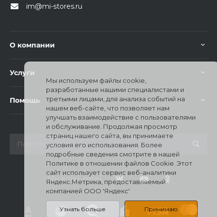
im@mi-stores.ru
О компании
Услуги
раз в 2 недели
Мы используем файлы cookie,
разработанные нашими специалистами и
третьими лицами, для анализа событий на
Помощь
нашем веб-сайте, что позволяет нам
улучшать взаимодействие с пользователями
и обслуживание. Продолжая просмотр
страниц нашего сайта, вы принимаете
условия его использования. Более
подробные сведения смотрите в нашей
Политике в отношении файлов Cookie. Этот
сайт использует сервис веб-аналитики
Мы в соц. сетях
Яндекс.Метрика, предоставляемый
компанией ООО 'Яндекс'
Узнать больше
Принимаю