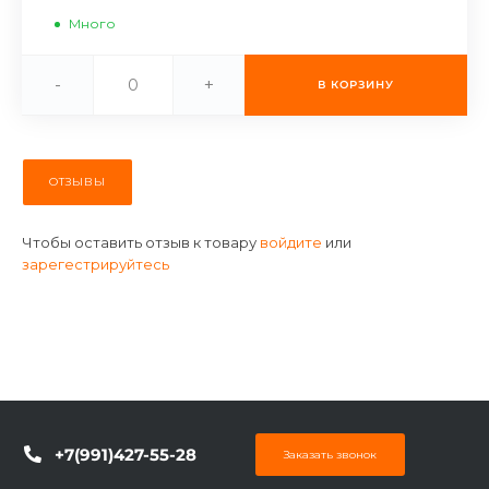
об оплате Плайтом
Много
-
+
В КОРЗИНУ
Остались вопросы?
25
8 800 302-02-51
ОТЗЫВЫ
plait.ru
раз в 2
недели
Чтобы оставить отзыв к товару
войдите
или
зарегестрируйтесь
+7(991)427-55-28
Заказать звонок