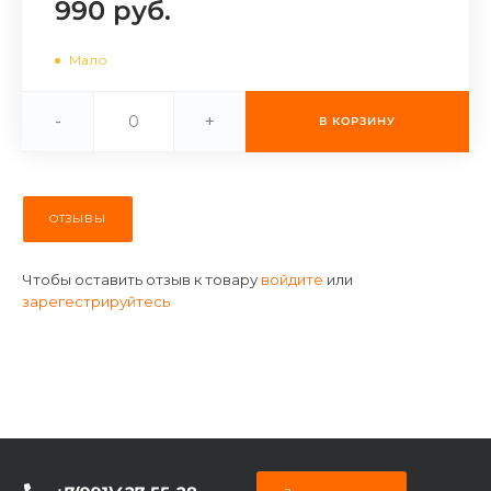
990 руб.
об оплате Плайтом
Мало
-
+
В КОРЗИНУ
Остались вопросы?
25
8 800 302-02-51
plait.ru
раз в 2
недели
ОТЗЫВЫ
Чтобы оставить отзыв к товару
войдите
или
зарегестрируйтесь