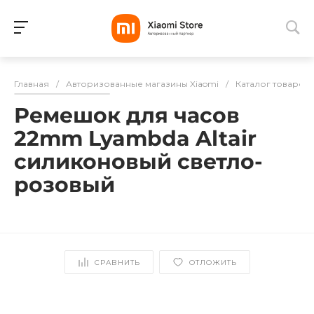
Для клиентов всех банков
Главная
/
Авторизованные магазины Xiaomi
/
Каталог товаров
Разбейте
Ремешок для часов
оплату
на части
22mm Lyambda Altair
без переплат
силиконовый светло-
розовый
График платежей
Сегодня
СРАВНИТЬ
ОТЛОЖИТЬ
25
%