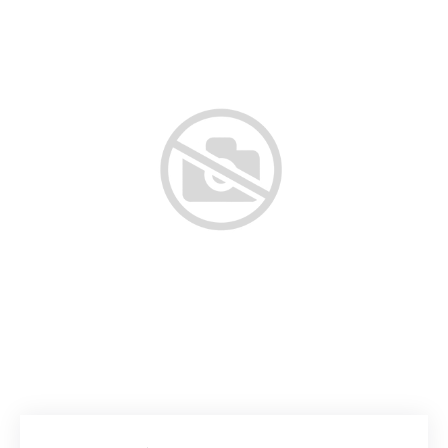
Добавляйте товары
в корзину
Оплачивайте сегодня только
25
% картой любого банка
Получайте товар
выбранный способом
Оставшиеся
75
% будут
списываться
с вашей карты
по
25
%
каждые 2 недели
Подробнее