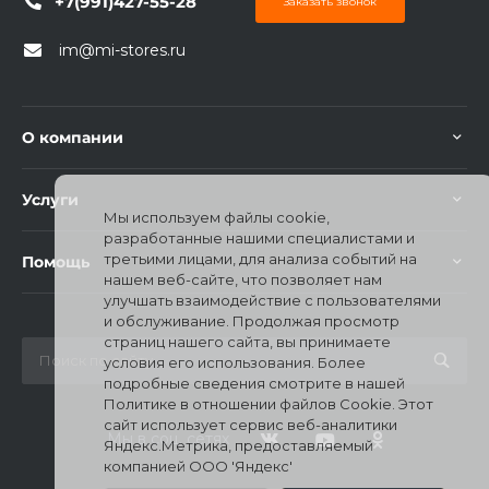
+7(991)427-55-28
Заказать звонок
im@mi-stores.ru
О компании
раз в 2 недели
Услуги
Мы используем файлы cookie,
разработанные нашими специалистами и
третьими лицами, для анализа событий на
Помощь
нашем веб-сайте, что позволяет нам
улучшать взаимодействие с пользователями
и обслуживание. Продолжая просмотр
страниц нашего сайта, вы принимаете
условия его использования. Более
подробные сведения смотрите в нашей
Политике в отношении файлов Cookie. Этот
сайт использует сервис веб-аналитики
Мы в соц. сетях
Яндекс.Метрика, предоставляемый
компанией ООО 'Яндекс'