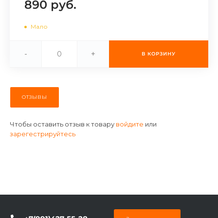
890 руб.
об оплате Плайтом
Мало
-
+
В КОРЗИНУ
Остались вопросы?
25
8 800 302-02-51
plait.ru
раз в 2
недели
ОТЗЫВЫ
Чтобы оставить отзыв к товару
войдите
или
зарегестрируйтесь