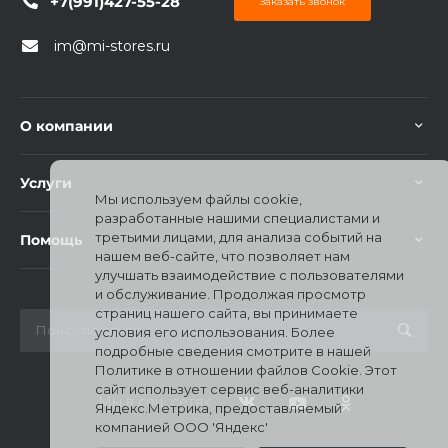
+7(991)427-55-28
Заказать звонок
im@mi-stores.ru
О компании
раз в 2 недели
Услуги
Мы используем файлы cookie,
разработанные нашими специалистами и
третьими лицами, для анализа событий на
Помощь
нашем веб-сайте, что позволяет нам
улучшать взаимодействие с пользователями
и обслуживание. Продолжая просмотр
страниц нашего сайта, вы принимаете
условия его использования. Более
подробные сведения смотрите в нашей
Политике в отношении файлов Cookie. Этот
сайт использует сервис веб-аналитики
Мы в соц. сетях
Яндекс.Метрика, предоставляемый
компанией ООО 'Яндекс'