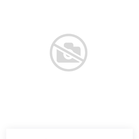
Добавляйте товары
в корзину
Оплачивайте сегодня только
25
% картой любого банка
Получайте товар
выбранный способом
Оставшиеся
75
% будут
списываться
с вашей карты
по
25
%
каждые 2 недели
Подробнее