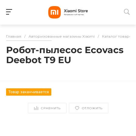
Для клиентов всех банков
Главная
/
Авторизованные магазины Xiaomi
/
Каталог товаров
Разбейте
Робот-пылесос Ecovacs
оплату
на части
Deebot T9 EU
без переплат
Товар заканчивается
График платежей
СРАВНИТЬ
ОТЛОЖИТЬ
Сегодня
25
%