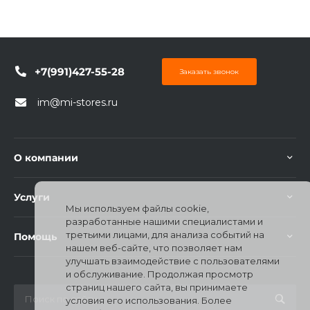
+7(991)427-55-28
Заказать звонок
im@mi-stores.ru
О компании
Услуги
Мы используем файлы cookie,
разработанные нашими специалистами и
третьими лицами, для анализа событий на
Помощь
нашем веб-сайте, что позволяет нам
улучшать взаимодействие с пользователями
и обслуживание. Продолжая просмотр
страниц нашего сайта, вы принимаете
условия его использования. Более