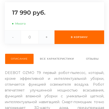
об оплате Плайтом
17 990 руб.
Много
Остались вопросы?
25
8 800 302-02-51
-
+
В КОРЗИНУ
plait.ru
раз в 2
недели
ОПИСАНИЕ
ВСЕ ХАРАКТЕРИСТИКИ
ОТЗЫВЫ
DEEBOT OZMO T9 первый робот-пылесос, который,
кроме эффективной и интеллектуальной уборки,
отличается функцией освежителя воздуха. Робот
впечатляет улучшенной мощностью всасывания,
функцией влажной уборки с уникальной щеткой,
интеллектуальной навигацией. Смарт-помощник точно
запоминает 3D-карту дома, предупреждая