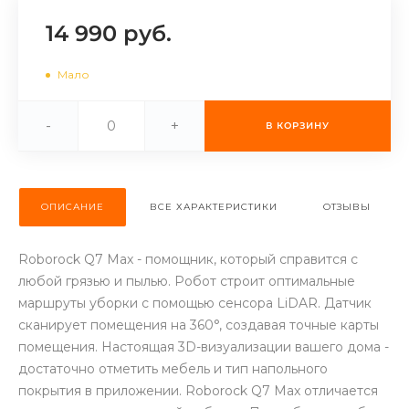
об оплате Плайтом
14 990 руб.
Мало
Остались вопросы?
25
-
+
В КОРЗИНУ
8 800 302-02-51
plait.ru
раз в 2
недели
ОПИСАНИЕ
ВСЕ ХАРАКТЕРИСТИКИ
ОТЗЫВЫ
Roborock Q7 Max - помощник, который справится с
любой грязью и пылью. Робот строит оптимальные
маршруты уборки с помощью сенсора LiDAR. Датчик
сканирует помещения на 360°, создавая точные карты
помещения. Настоящая 3D-визуализации вашего дома -
достаточно отметить мебель и тип напольного
покрытия в приложении.​​ Roborock Q7 Max отличается