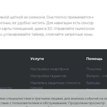
ной щеткой из силикона. Она плотно прижимается к
вотных, ее удобно чистить. Для навигации есть сенсор
Подробнее
об оплате Плайтом
и карты помещений, даже в 3D. Управляйте пылесосом
 устанавливайте таймер, отмечайте запретные зоны.
25
раз в 2
Услуги
Помощь
Остались вопросы?
недели
8 800 302-02-51
Настройка смартфона
Покупка
plait.ru
Настройка гаджетов
Вопрос - от
Наклейка защитных стекол и
Бренды
ьности
пленок
Реквизиты
Trade-in, кредит, рассрочка
Метки
ми специалистами и третьими лицами, для анализа событий на 
ское
йствие с пользователями и обслуживание. Продолжая просмотр