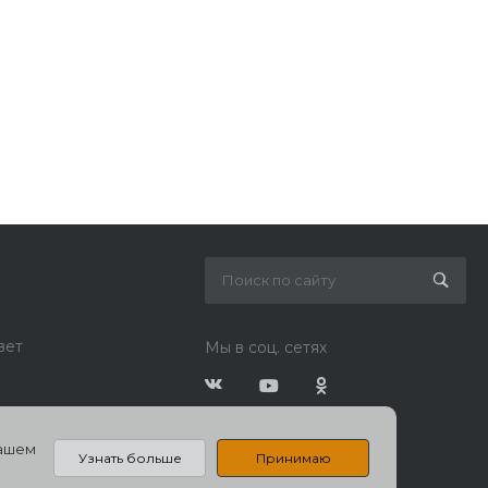
вет
Мы в соц. сетях
нашем
Узнать больше
Принимаю