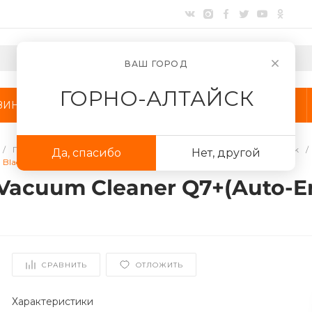
ВАШ ГОРОД
ГОРНО-АЛТАЙСК
ЗИНЫ
АКЦИИ
КОМПАНИЯ
/
Пылесосы
/
Роботы-пылесосы
/
Роботы-пылесосы Roborock
/
Да, спасибо
Нет, другой
 Black
Для клиентов всех банков
Vacuum Cleaner Q7+(Auto-E
Разбейте
оплату
на части
без переплат
СРАВНИТЬ
ОТЛОЖИТЬ
График платежей
Характеристики