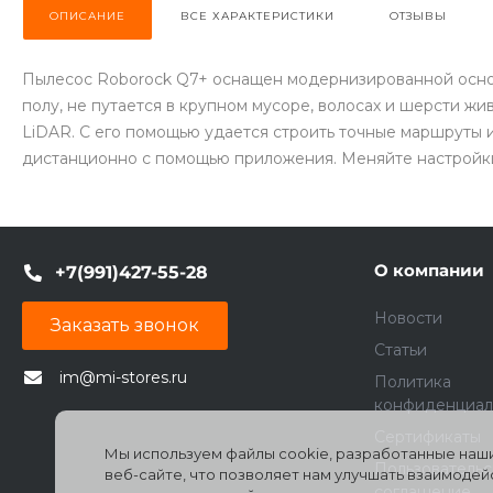
ОПИСАНИЕ
ВСЕ ХАРАКТЕРИСТИКИ
ОТЗЫВЫ
Пылесос Roborock Q7+ оснащен модернизированной основ
полу, не путается в крупном мусоре, волосах и шерсти жи
LiDAR. С его помощью удается строить точные маршруты 
дистанционно с помощью приложения. Меняйте настройки,
О компании
+7(991)427-55-28
Новости
Заказать звонок
Статьи
im@mi-stores.ru
Политика
конфиденциал
Сертификаты
Мы используем файлы cookie, разработанные наши
Пользователь
веб-сайте, что позволяет нам улучшать взаимоде
соглашение