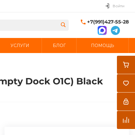
Войти
+7(991)427-55-28
УСЛУГИ
БЛОГ
ПОМОЩЬ
Закрыть
mpty Dock O1C) Black