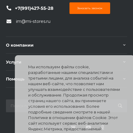
+7(991)427-55-28
Заказать звонок
im@mi-stores.ru
О компании
Услуги
Мы используем файлы cookie,
разработанные нашими специалистами и
третьими лицами, для анализа событий на
Помощь
нашем веб-сайте, что позволяет нам
улучшать взаимодействие с пользователями
и обслуживание. Продолжая просмотр
страниц нашего сайта, вы принимаете
условия его использования. Более
подробные сведения смотрите в нашей
Политике в отношении файлов Cookie. Этот
сайт использует сервис веб-аналитики
Мы в соц. сетях
Яндекс.Метрика, предоставляемый