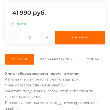
об оплате Плайтом
41 990 руб.
Много
Остались вопросы?
25
8 800 302-02-51
-
+
В КОРЗИНУ
plait.ru
раз в 2
недели
ОПИСАНИЕ
ВСЕ ХАРАКТЕРИСТИКИ
ОТЗЫВЫ
Умная уборка экономит время и усилия
Автоматическая очистка без помощи рук
Умный возврат для мытья швабры
Очистите подушечки швабры, чтобы обеспечить
тщательную очистку.
Высокоскоростная стирка подушечек вращающейся
швабры