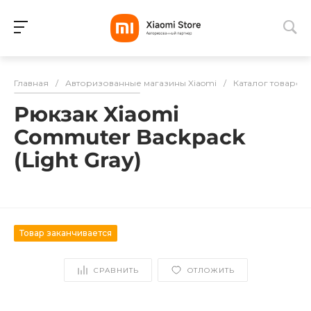
Для клиентов всех банков
Главная
/
Авторизованные магазины Xiaomi
/
Каталог товаров
Разбейте
Рюкзак Xiaomi
оплату
на части
Commuter Backpack
без переплат
(Light Gray)
График платежей
Товар заканчивается
Сегодня
25
%
СРАВНИТЬ
ОТЛОЖИТЬ