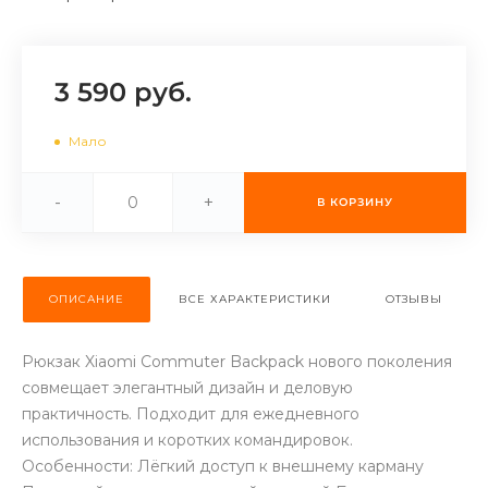
об оплате Плайтом
3 590 руб.
Остались вопросы?
25
Мало
8 800 302-02-51
plait.ru
раз в 2
-
+
В КОРЗИНУ
недели
ОПИСАНИЕ
ВСЕ ХАРАКТЕРИСТИКИ
ОТЗЫВЫ
Рюкзак Xiaomi Commuter Backpack нового поколения
совмещает элегантный дизайн и деловую
практичность. Подходит для ежедневного
использования и коротких командировок.
Особенности: Лёгкий доступ к внешнему карману