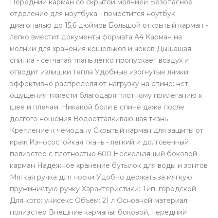
Передний карман со скрытой молнией Безопасное
отделение для ноутбука - поместится ноутбук
диагональю до 15,6 дюймов Большой открытый карман -
легко вместит документы формата А4 Карман на
молнии для хранения кошельков и чеков Дышащая
спинка - сетчатая ткань легко пропускает воздух и
отводит излишки тепла Удобные изогнутые лямки
раз в 2 недели
эффективно распределяют нагрузку на спине: нет
ощущения тяжести благодаря плотному прилеганию к
шее и плечам. Никакой боли в спине даже после
долгого ношения Водоотталкивающая ткань
Крепление к чемодану Скрытый карман для защиты от
краж Износостойкая ткань - легкий и долговечный
полиэстер с плотностью 600 Нескользящий боковой
карман Надежное хранение бутылок для воды и зонтов
Мягкая ручка для носки Удобно держать за мягкую
пружинистую ручку Характеристики: Тип: городской
Для кого: унисекс Объём: 21 л Основной материал:
полиэстер Внешние карманы: боковой, передний