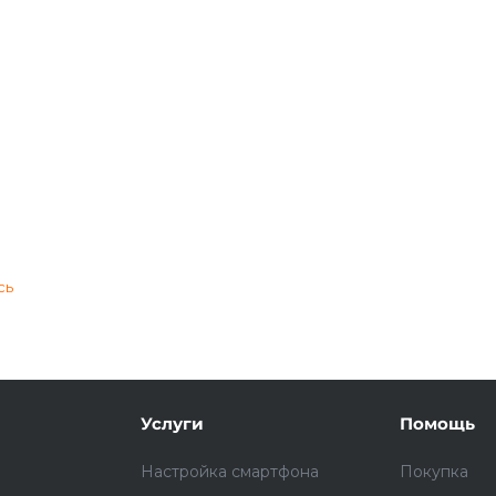
Подробнее
об оплате Плайтом
25
раз в 2
Остались вопросы?
недели
сь
8 800 302-02-51
plait.ru
Услуги
Помощь
Настройка смартфона
Покупка