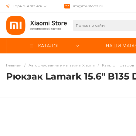
Горно-Алтайск
im@mi-stores.ru
КАТАЛОГ
НАШИ МАГА
Главная
/
Авторизованные магазины Xiaomi
/
Каталог товаров
Рюкзак Lamark 15.6" B135 