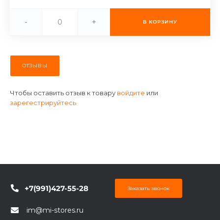
об оплате Плайтом
-
+
В КОРЗИНУ
Остались вопросы?
25
ОТЗЫВЫ
8 800 302-02-51
plait.ru
раз в 2
Чтобы оставить отзыв к товару
войдите
или
недели
зарегестрируйтесь
+7(991)427-55-28
Заказать звонок
im@mi-stores.ru