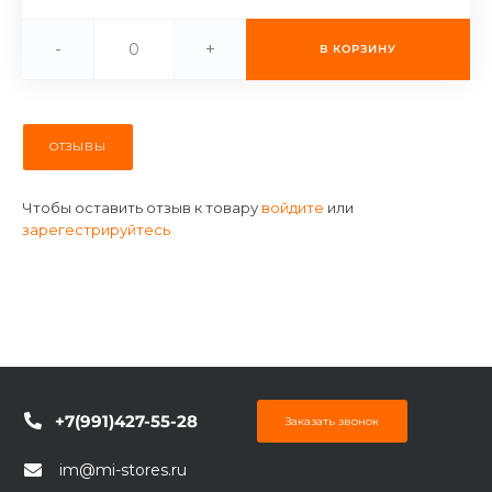
об оплате Плайтом
-
+
В КОРЗИНУ
Остались вопросы?
25
ОТЗЫВЫ
8 800 302-02-51
plait.ru
раз в 2
Чтобы оставить отзыв к товару
войдите
или
недели
зарегестрируйтесь
+7(991)427-55-28
Заказать звонок
im@mi-stores.ru