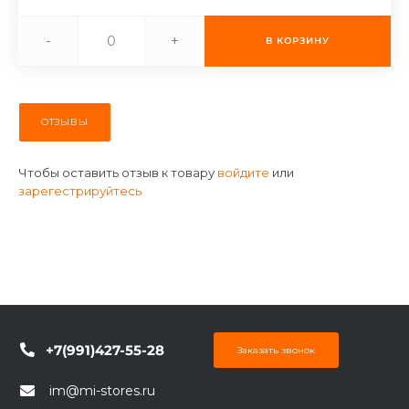
об оплате Плайтом
-
+
В КОРЗИНУ
Остались вопросы?
25
ОТЗЫВЫ
8 800 302-02-51
plait.ru
раз в 2
Чтобы оставить отзыв к товару
войдите
или
недели
зарегестрируйтесь
+7(991)427-55-28
Заказать звонок
im@mi-stores.ru