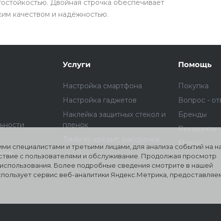
агостойкостью. Двойная строчка обеспечивает
ким качеством и надёжностью.
раз в 2 недели
Услуги
Помощь
Настройка смартфона
Покупка
Настройка гаджетов
Вопрос - от
Наклейка защитных стекол и
Бренды
ьности
пленок
Реквизиты
Trade-in, кредит, рассрочка
Метки
ми специалистами и третьими лицами, для анализа событий на 
ское
йствие с пользователями и обслуживание. Продолжая просмотр
о использования. Более подробные сведения смотрите в нашей
использует сервис веб-аналитики Яндекс.Метрика, предоставля