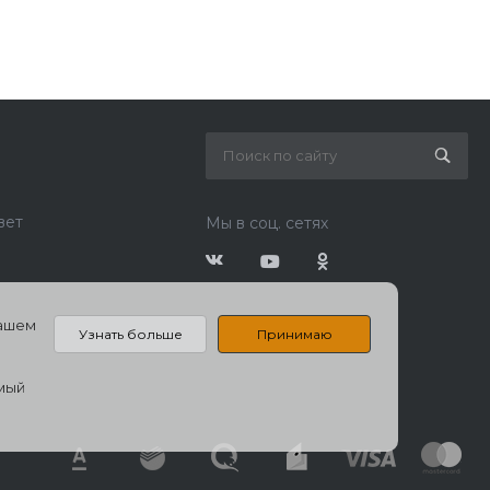
вет
Мы в соц. сетях
нашем
Узнать больше
Принимаю
емый