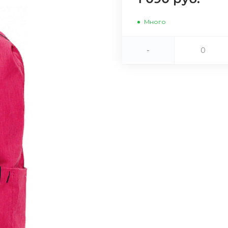
Сегодня
Много
25
%
-
Добавляйте товары
в корзину
Оплачивайте сегодня только
25
% картой любого банка
Получайте товар
выбранный способом
Оставшиеся
75
% будут
списываться