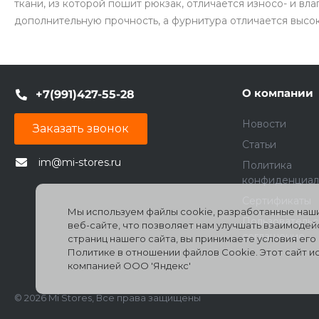
ткани, из которой пошит рюкзак, отличается износо- и вл
дополнительную прочность, а фурнитура отличается высо
О компании
+7(991)427-55-28
Новости
Заказать звонок
Статьи
im@mi-stores.ru
Политика
конфиденциал
Сертификаты
Мы используем файлы cookie, разработанные наши
Пользователь
веб-сайте, что позволяет нам улучшать взаимоде
соглашение
страниц нашего сайта, вы принимаете условия ег
Политике в отношении файлов Cookie. Этот сайт 
компанией ООО 'Яндекс'
© 2026 Mi Stores, Все права защищены