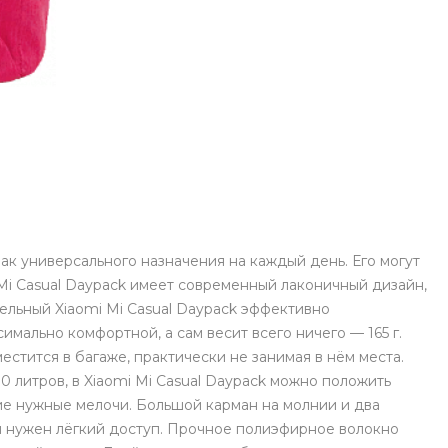
с вашей карты
по
25
%
каждые 2 недели
Подробнее
об оплате Плайтом
25
раз в 2
к универсального назначения на каждый день. Его могут
Остались вопросы?
недели
Mi Casual Daypack имеет современный лаконичный дизайн,
8 800 302-02-51
ельный Xiaomi Mi Casual Daypack эффективно
имально комфортной, а сам весит всего ничего — 165 г.
plait.ru
стится в багаже, практически не занимая в нём места.
0 литров, в Xiaomi Mi Casual Daypack можно положить
гие нужные мелочи. Большой карман на молнии и два
м нужен лёгкий доступ. Прочное полиэфирное волокно