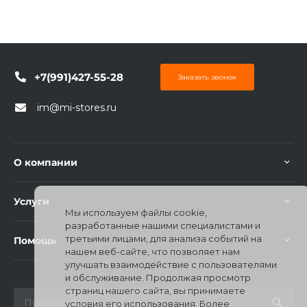
+7(991)427-55-28
Заказать звонок
раз в 2 недели
im@mi-stores.ru
О компании
Услуги
Мы используем файлы cookie,
разработанные нашими специалистами и
третьими лицами, для анализа событий на
Помощь
нашем веб-сайте, что позволяет нам
улучшать взаимодействие с пользователями
и обслуживание. Продолжая просмотр
страниц нашего сайта, вы принимаете
условия его использования. Более