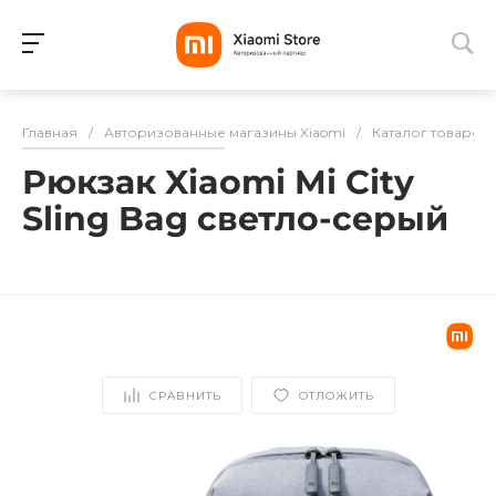
Для клиентов всех банков
Главная
/
Авторизованные магазины Xiaomi
/
Каталог товаров
Разбейте
Рюкзак Xiaomi Mi City
оплату
на части
Sling Bag светло-серый
без переплат
График платежей
СРАВНИТЬ
ОТЛОЖИТЬ
Сегодня
25
%