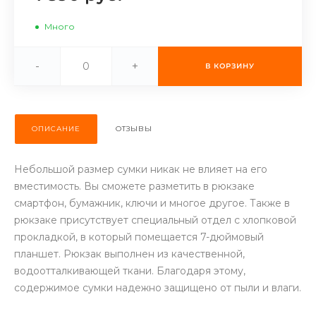
об оплате Плайтом
Много
-
+
В КОРЗИНУ
Остались вопросы?
25
8 800 302-02-51
plait.ru
раз в 2
ОПИСАНИЕ
ОТЗЫВЫ
недели
Небольшой размер сумки никак не влияет на его
вместимость. Вы сможете разметить в рюкзаке
смартфон, бумажник, ключи и многое другое. Также в
рюкзаке присутствует специальный отдел с хлопковой
прокладкой, в который помещается 7-дюймовый
планшет. Рюкзак выполнен из качественной,
водоотталкивающей ткани. Благодаря этому,
содержимое сумки надежно защищено от пыли и влаги.