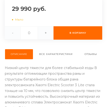
об оплате Плайтом
29 990 руб.
Мало
Остались вопросы?
25
-
+
В КОРЗИНУ
8 800 302-02-51
plait.ru
раз в 2
недели
ОПИСАНИЕ
ВСЕ ХАРАКТЕРИСТИКИ
ОТЗЫВЫ
Низкий центр тяжести для более стабильной езды В
результате оптимизации пространства рамы и
структуры батарейного блока общая рама
электросамоката Xiaomi Electric Scooter 3 Lite стала
тоньше на 10 мм, что позволило снизить центр тяжести
и повысить устойчивость. Высокопрочный материал из
алюминиевого сплава Электросамокат Xiaomi Electric