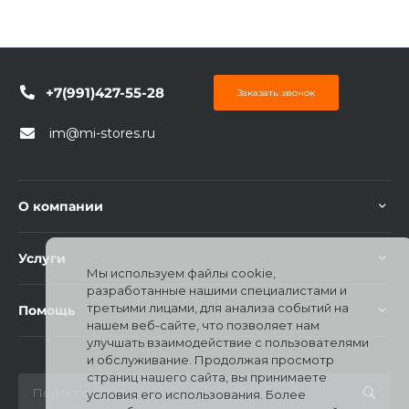
+7(991)427-55-28
Заказать звонок
im@mi-stores.ru
О компании
Услуги
Мы используем файлы cookie,
разработанные нашими специалистами и
третьими лицами, для анализа событий на
Помощь
нашем веб-сайте, что позволяет нам
улучшать взаимодействие с пользователями
и обслуживание. Продолжая просмотр
страниц нашего сайта, вы принимаете
условия его использования. Более