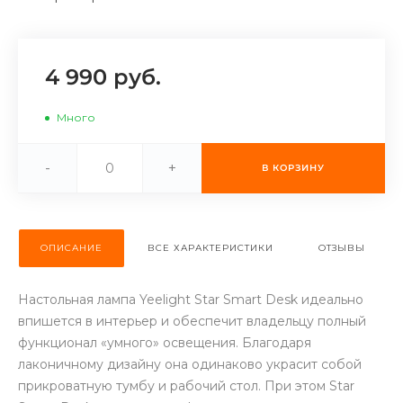
об оплате Плайтом
4 990 руб.
Остались вопросы?
25
Много
8 800 302-02-51
plait.ru
раз в 2
-
+
В КОРЗИНУ
недели
ОПИСАНИЕ
ВСЕ ХАРАКТЕРИСТИКИ
ОТЗЫВЫ
Настольная лампа Yeelight Star Smart Desk идеально
впишется в интерьер и обеспечит владельцу полный
функционал «умного» освещения. Благодаря
лаконичному дизайну она одинаково украсит собой
прикроватную тумбу и рабочий стол. При этом Star