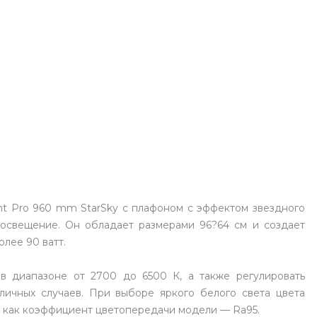
с вашей карты
по
25
%
каждые 2 недели
Подробнее
об оплате Плайтом
25
раз в 2
Остались вопросы?
недели
ight Pro 960 mm StarSky с плафоном с эффектом звездного
8 800 302-02-51
освещение. Он обладает размерами 96?64 см и создает
plait.ru
лее 90 ватт.
 в диапазоне от 2700 до 6500 К, а также регулировать
личных случаев. При выборе яркого белого света цвета
к как коэффициент цветопередачи модели — Ra95.