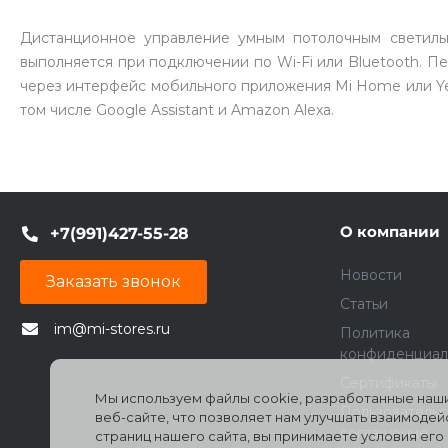
Дистанционное управление умным потолочным светильни
выполняется при подключении по Wi-Fi или Bluetooth. П
через интерфейс мобильного приложения Mi Home или Yee
том числе Google Assistant и Amazon Alexa.
О компании
+7(991)427-55-28
Новости
Заказать звонок
Статьи
im@mi-stores.ru
Политика
конфиденциал
Сертификаты
Мы используем файлы cookie, разработанные наши
Пользователь
веб-сайте, что позволяет нам улучшать взаимоде
соглашение
страниц нашего сайта, вы принимаете условия ег