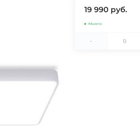
19 990 руб.
Сегодня
25
%
Много
-
Добавляйте товары
в корзину
Оплачивайте сегодня только
25
% картой любого банка
Получайте товар
выбранный способом
Оставшиеся
75
% будут
списываться