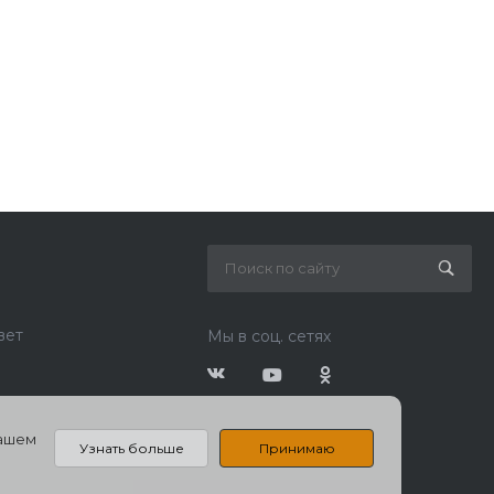
вет
Мы в соц. сетях
нашем
Узнать больше
Принимаю