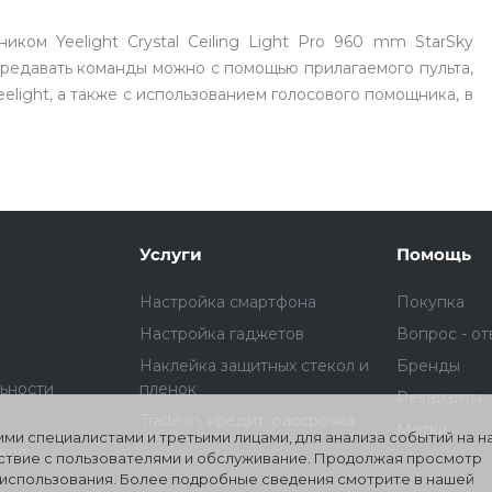
ком Yeelight Crystal Ceiling Light Pro 960 mm StarSky
ередавать команды можно с помощью прилагаемого пульта,
light, а также с использованием голосового помощника, в
раз в 2 недели
Услуги
Помощь
Настройка смартфона
Покупка
Настройка гаджетов
Вопрос - от
Наклейка защитных стекол и
Бренды
ьности
пленок
Реквизиты
Trade-in, кредит, рассрочка
Метки
ми специалистами и третьими лицами, для анализа событий на 
ское
йствие с пользователями и обслуживание. Продолжая просмотр
о использования. Более подробные сведения смотрите в нашей