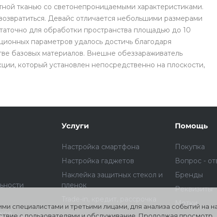
отной тканью со светонепроницаемыми характеристиками.
 возвратиться. Девайс отличается небольшими размерами
остаточно для обработки пространства площадью до 10
ционных параметров удалось достичь благодаря
ве базовых материалов. Внешне обеззараживатель
раз в 2 недели
ции, который установлен непосредственно на плоскости,
Услуги
Помощь
Настройка смартфона
Покупка
Настройка гаджетов
Вопрос - от
Наклейка защитных стекол и
Бренды
ьности
пленок
Реквизиты
Trade-in, кредит, рассрочка
Метки
ми специалистами и третьими лицами, для анализа событий на 
ское
йствие с пользователями и обслуживание. Продолжая просмотр