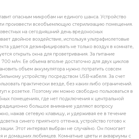
с вашей карты
по
25
%
каждые 2 недели
оставит опасным микробам ни единого шанса. Устройство
сти произвести всеобъемлющую стерилизацию помещения.
 известных на сегодняшний день вредоносных
Подробнее
об оплате Плайтом
ывает двойное воздействие, используя ультрафиолетовые
екта удается дезинфицировать не только воздух в комнате,
тся открыть окна для проветривания. За питание
 700 мАч. Ее объема вполне достаточно для двух циклов
ановить объем аккумулятора нужно потратить совсем
25
бильному устройству посредством USB-кабеля. За счет
раз в 2
ьзовать практически везде, без каких-либо ограничений.
Остались вопросы?
недели
уп к розетке. Поэтому им можно свободно пользоваться в
8 800 302-02-51
обных помещениях, где нет подключения к центральной
plait.ru
 традиционно большое внимание уделяют вопросу
жно, нажав сетевую клавишу, и удерживая ее в течение
дсветка синего приятного оттенка, устройство готово к
зации. Этот интервал выбран не случайно. Он помогает
ния и домашних любимцев. Комнатные цветы и аквариумы с