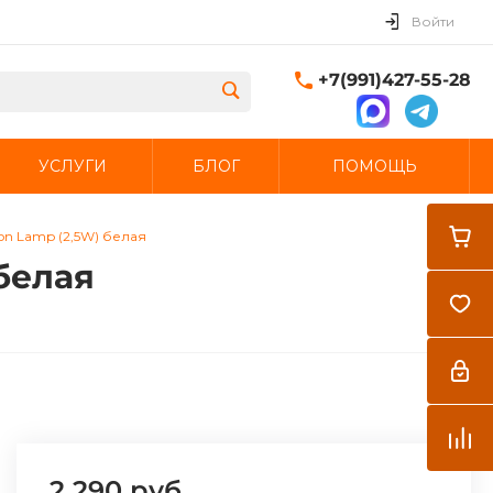
Войти
+7(991)427-55-28
УСЛУГИ
БЛОГ
ПОМОЩЬ
Закрыть
ion Lamp (2,5W) белая
 белая
2 290 руб.