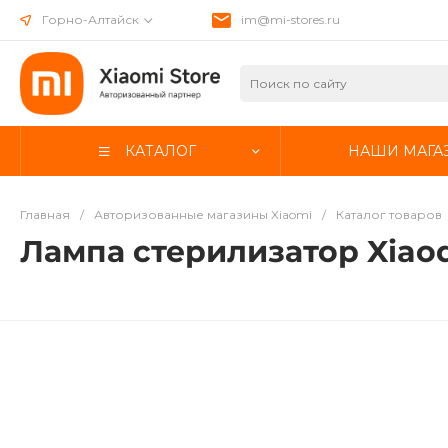
Горно-Алтайск
im@mi-stores.ru
КАТАЛОГ
НАШИ МАГА
Главная
/
Авторизованные магазины Xiaomi
/
Каталог товаров
Лампа стерилизатор Xiaoda