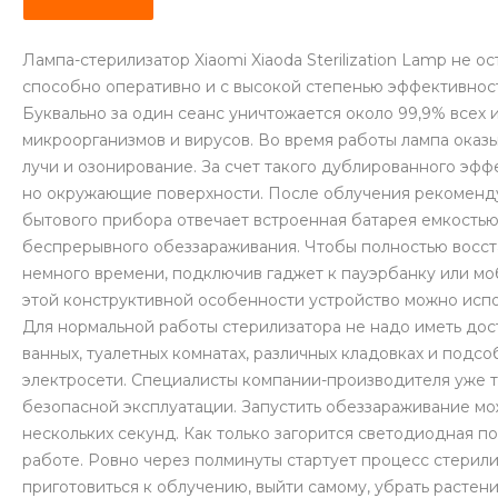
Лампа-стерилизатор Xiaomi Xiaoda Sterilization Lamp не 
способно оперативно и с высокой степенью эффективно
Буквально за один сеанс уничтожается около 99,9% всех
микроорганизмов и вирусов. Во время работы лампа оказ
лучи и озонирование. За счет такого дублированного эфф
но окружающие поверхности. После облучения рекомендуе
бытового прибора отвечает встроенная батарея емкостью
беспрерывного обеззараживания. Чтобы полностью восст
немного времени, подключив гаджет к пауэрбанку или мо
этой конструктивной особенности устройство можно испол
Для нормальной работы стерилизатора не надо иметь дост
ванных, туалетных комнатах, различных кладовках и подс
электросети. Специалисты компании-производителя уже
безопасной эксплуатации. Запустить обеззараживание мо
нескольких секунд. Как только загорится светодиодная по
работе. Ровно через полминуты стартует процесс стерили
приготовиться к облучению, выйти самому, убрать расте