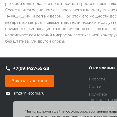
рыбками можно далеко не относить, а просто накрыть пл
Сеанс длится ровно полчаса, после чего в комнату можно
(141×62×52 мм) и легким весом. При этом его мощности д
квадратных метров. Повышенных технических и эксплуата
применению инновационных полимерных сплавов в качест
напоминает концертный микрофон вертикальной конструк
без штатива или другой опоры.
О компании
+7(991)427-55-28
Новости
Заказать звонок
Статьи
im@mi-stores.ru
Политика
конфиденциал
Сертификаты
Мы используем файлы cookie, разработанные наши
Пользователь
веб-сайте, что позволяет нам улучшать взаимоде