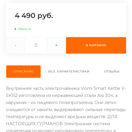
об оплате Плайтом
4 490 руб.
Много
Остались вопросы?
25
8 800 302-02-51
-
+
В КОРЗИНУ
plait.ru
раз в 2
недели
ОПИСАНИЕ
ВСЕ ХАРАКТЕРИСТИКИ
ОТЗЫВЫ
Внутренняя часть электрочайника Viomi Smart Kettle V-
SK152 изготовлена из нержавеющей стали Aisi 304, а
наружная – из пищевого полипропилена. Они легко
очищаются от накипи, выдерживают сильные перепады
температуры и не выделяют вредных веществ. ДЛЯ
НАСТОЯЩИХ ГУРМАНОВ Электронная система
управления позволяет регулировать температуру в