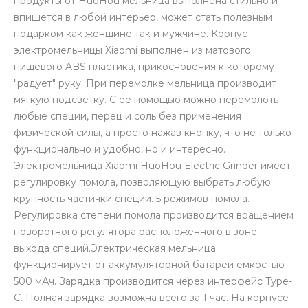
продукты от HuoHou мельница выполнена стильно и
впишется в любой интерьер, может стать полезным
подарком как женщине так и мужчине. Корпус
электромельницы Xiaomi выполнен из матового
пищевого ABS пластика, прикосновения к которому
"радует" руку. При перемолке мельница производит
мягкую подсветку. С ее помощью можно перемолоть
раз в 2 недели
любые специи, перец и соль без применения
физической силы, а просто нажав кнопку, что не только
функционально и удобно, но и интересно.
Электромельница Xiaomi HuoHou Electric Grinder имеет
регулировку помола, позволяющую выбрать любую
крупность частички специи. 5 режимов помола.
Регулировка степени помола производится вращением
поворотного регулятора расположенного в зоне
выхода специй.Электрическая мельница
функционирует от аккумуляторной батареи емкостью
500 мАч. Зарядка производится через интерфейс Type-
C. Полная зарядка возможна всего за 1 час. На корпусе