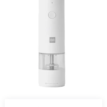
Добавляйте товары
в корзину
Оплачивайте сегодня только
25
% картой любого банка
Получайте товар
выбранный способом
Оставшиеся
75
% будут
списываться
с вашей карты
по
25
%
каждые 2 недели
Подробнее