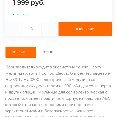
1 999 руб.
об оплате Плайтом
Много
-
+
В КОРЗИНУ
Остались вопросы?
25
8 800 302-02-51
plait.ru
раз в 2
недели
ОПИСАНИЕ
ОТЗЫВЫ
Производитель входит в экосистему Youpin Xiaomi.
Мельница Xiaomi HuoHou Electric Grinder Rechargeable
HU0201 / HU0200 - электрическая мельница со
встроенным аккумулятором на 500 мАч для соли, перца
и других специй. Мельница для соли электрическая с
подсветкой имеет практичный корпус из пластика АБС,
который отличается хорошими прочностными
характеристиками и безопасностью. Как и все