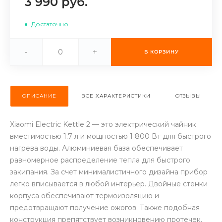
3 990 руб.
об оплате Плайтом
Достаточно
-
+
В КОРЗИНУ
Остались вопросы?
25
8 800 302-02-51
plait.ru
раз в 2
ОПИСАНИЕ
ВСЕ ХАРАКТЕРИСТИКИ
ОТЗЫВЫ
недели
Xiaomi Electric Kettle 2 — это электрический чайник
вместимостью 1.7 л и мощностью 1 800 Вт для быстрого
нагрева воды. Алюминиевая база обеспечивает
равномерное распределение тепла для быстрого
закипания. За счет минималистичного дизайна прибор
легко вписывается в любой интерьер. Двойные стенки
корпуса обеспечивают термоизоляцию и
предотвращают получение ожогов. Также подобная
конструкция препятствует возникновению протечек.