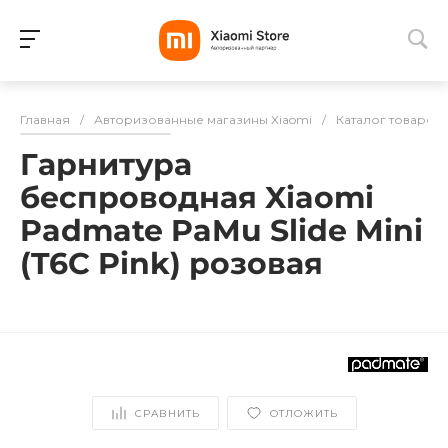
Для клиентов всех банков
Главная
/
Авторизованные магазины Xiaomi
/
Каталог товаров
Разбейте
Гарнитура
оплату
на части
беспроводная Xiaomi
без переплат
Padmate PaMu Slide Mini
(T6C Pink) розовая
График платежей
Сегодня
25
%
СРАВНИТЬ
ОТЛОЖИТЬ