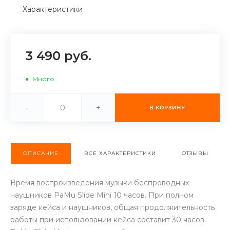
Характеристики
об оплате Плайтом
3 490 руб.
Остались вопросы?
25
8 800 302-02-51
Много
plait.ru
раз в 2
недели
-
+
В КОРЗИНУ
ОПИСАНИЕ
ВСЕ ХАРАКТЕРИСТИКИ
ОТЗЫВЫ
Время воспроизведения музыки беспроводных
наушников PaMu Slide Mini 10 часов. При полном
заряде кейса и наушников, общая продолжительность
работы при использовании кейса составит 30 часов.