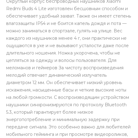
Округлый корпус беспроводных наушников Xiaomi
Redmi Buds 4 Lite изготовлен бесшовным способом и
обеспечивает удобный захват. Также он имеет степень
влагозащиты IP54 и не боится капель дождя и пота —
можно заниматься в спортзале, гулять на улице. Вес
каждого из наушников менее 4 г, они практически не
ощущаются в ухе и не вызывают усталости даже после
раз в 2 недели
длительного ношения. Ножка укорочена, чтобы не
цепляться за одежду и волосы пользователя. Для
меломанов и геймеров За чистоту воспроизведения
мелодий отвечает динамический излучатель
диаметром 12 мм. Он обеспечивает низкий уровень
искажения, насыщенные басы и четкие высокие ноты
на любой громкости. С воспроизводящим устройством
наушники синхронизируются по протоколу Bluetooth
5.3, который гарантирует более низкое
энергопотребление и минимальную задержку при
передаче сигнала. Это особенно важно для любителей
мобильного гейминга и при просмотре видеороликов,