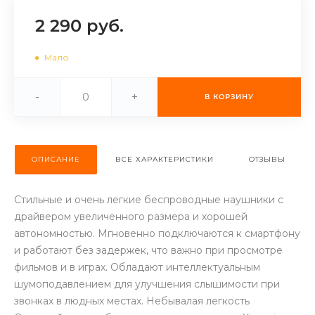
об оплате Плайтом
2 290 руб.
Мало
Остались вопросы?
25
-
+
В КОРЗИНУ
8 800 302-02-51
plait.ru
раз в 2
недели
ОПИСАНИЕ
ВСЕ ХАРАКТЕРИСТИКИ
ОТЗЫВЫ
Стильные и очень легкие беспроводные наушники с
драйвером увеличенного размера и хорошей
автономностью. Мгновенно подключаются к смартфону
и работают без задержек, что важно при просмотре
фильмов и в играх. Обладают интеллектуальным
шумоподавлением для улучшения слышимости при
звонках в людных местах. Небывалая легкость