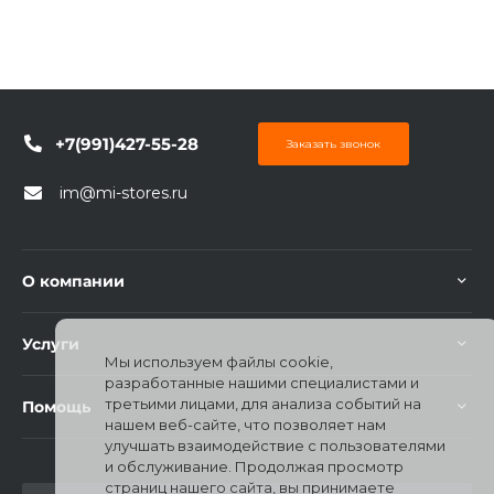
+7(991)427-55-28
Заказать звонок
im@mi-stores.ru
О компании
Услуги
Мы используем файлы cookie,
разработанные нашими специалистами и
третьими лицами, для анализа событий на
Помощь
нашем веб-сайте, что позволяет нам
улучшать взаимодействие с пользователями
и обслуживание. Продолжая просмотр
страниц нашего сайта, вы принимаете