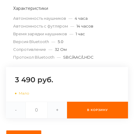
об оплате Плайтом
Характеристики
Автономность наушников
—
4 часа
Автономность с футляром
—
14 часов
Время зарядки наушников
—
1 час
Остались вопросы?
25
Версия Bluetooth
—
5.0
8 800 302-02-51
Сопротивление
—
32 Ом
plait.ru
раз в 2
Протокол Bluetooth
—
SBC/AAC/LHDC
недели
3 490 руб.
Мало
-
+
В КОРЗИНУ