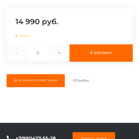
об оплате Плайтом
14 990 руб.
Мало
Остались вопросы?
25
8 800 302-02-51
-
+
plait.ru
В КОРЗИНУ
раз в 2
недели
ВСЕ ХАРАКТЕРИСТИКИ
ОТЗЫВЫ
+7(991)427-55-28
Заказать звонок