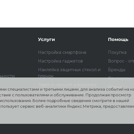
Подробнее
об оплате Плайтом
Услуги
Помощь
Настройка смартфона
Покупка
25
Настройка гаджетов
Вопрос - от
раз в 2
Наклейка защитных стекол и
Бренды
Остались вопросы?
недели
ьности
пленок
Реквизиты
8 800 302-02-51
Trade-in, кредит, рассрочка
Метки
ми специалистами и третьими лицами, для анализа событий на 
plait.ru
ское
йствие с пользователями и обслуживание. Продолжая просмотр
о использования. Более подробные сведения смотрите в нашей
использует сервис веб-аналитики Яндекс.Метрика, предоставля