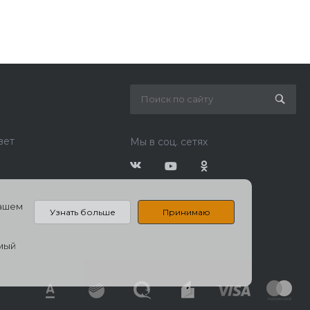
вет
Мы в соц. сетях
нашем
Узнать больше
Принимаю
емый