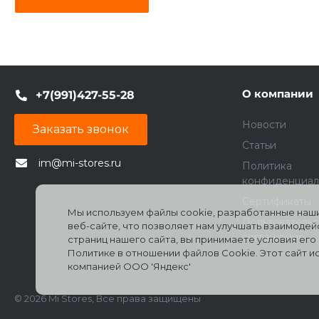
О компании
+7(991)427-55-28
Новости
Заказать звонок
Статьи
im@mi-stores.ru
Политика
конфиденциал
Сертификаты
Мы используем файлы cookie, разработанные наши
Пользователь
веб-сайте, что позволяет нам улучшать взаимоде
соглашение
страниц нашего сайта, вы принимаете условия ег
Политике в отношении файлов Cookie. Этот сайт 
компанией ООО 'Яндекс'
© 2026 Mi Stores, Все права защищены