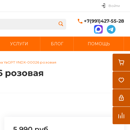
Войти
+7(991)427-55-28
УСЛУГИ
БЛОГ
ПОМОЩЬ
Закрыть
 на YaGPT YNDX-00026 розовая
6 розовая
5 990 руб.