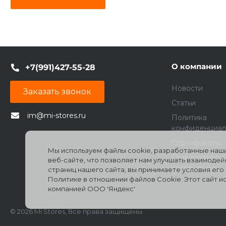
О компании
+7(991)427-55-28
Новости
Заказать звонок
Статьи
im@mi-stores.ru
Политика
конфиденциал
Сертификаты
Мы используем файлы cookie, разработанные наши
Пользователь
веб-сайте, что позволяет нам улучшать взаимоде
соглашение
страниц нашего сайта, вы принимаете условия ег
Политике в отношении файлов Cookie. Этот сайт 
компанией ООО 'Яндекс'
© 2026 Mi Stores, Все права защищены