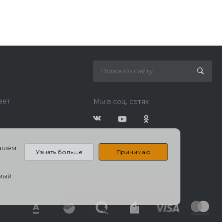
вет
Мы в соц. сетях
нашем
Узнать больше
Принимаю
емый