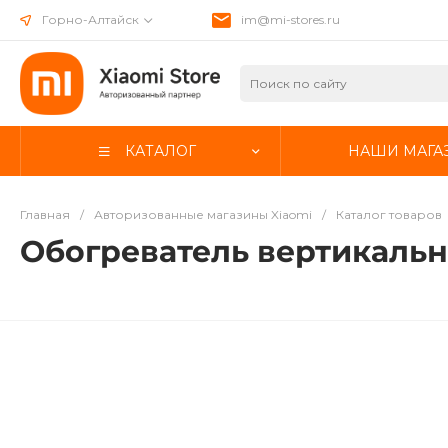
Горно-Алтайск
im@mi-stores.ru
КАТАЛОГ
НАШИ МАГА
Главная
/
Авторизованные магазины Xiaomi
/
Каталог товаров
Обогреватель вертикальн