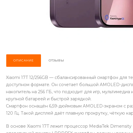
ОПИСАНИЕ
ОТЗЫВЫ
Xiaomi 17T 12/256GB — сбалансированный смартфон для те
доступном формате. Он сочетает большой AMOLED-диспле
накопитель на 256 ГБ, что подходит для игр, мультимеди
крупной батареей и быстрой зарядкой.
Смартфон оснащён 6,59-дюймовым AMOLED-экраном с раз
120 Гц. Такой дисплей даёт плавную прокрутку, чёткую ка
В основе Xiaomi 17T лежит процессор MediaTek Dimensity 85