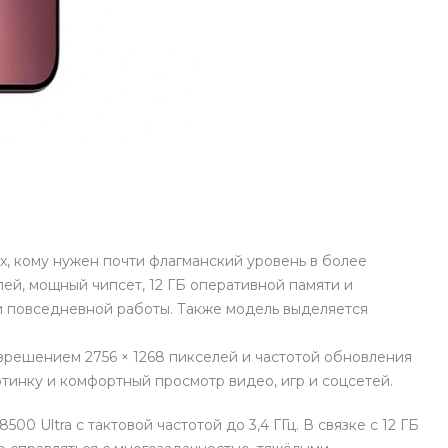
Оставшиеся
75
% будут
списываться
с вашей карты
по
25
%
каждые 2 недели
Подробнее
об оплате Плайтом
25
х, кому нужен почти флагманский уровень в более
раз в 2
Остались вопросы?
недели
й, мощный чипсет, 12 ГБ оперативной памяти и
а и повседневной работы. Также модель выделяется
8 800 302-02-51
plait.ru
решением 2756 × 1268 пикселей и частотой обновления
ртинку и комфортный просмотр видео, игр и соцсетей.
00 Ultra с тактовой частотой до 3,4 ГГц. В связке с 12 ГБ