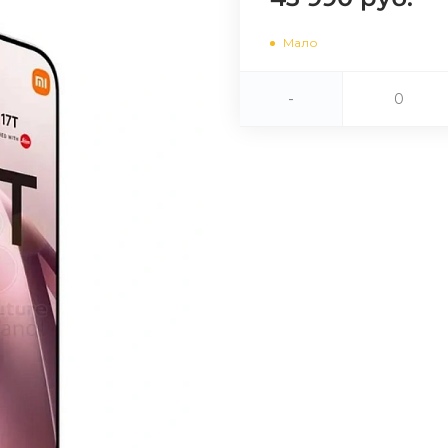
Мало
Сегодня
25
%
-
Добавляйте товары
в корзину
Оплачивайте сегодня только
25
% картой любого банка
Получайте товар
выбранный способом