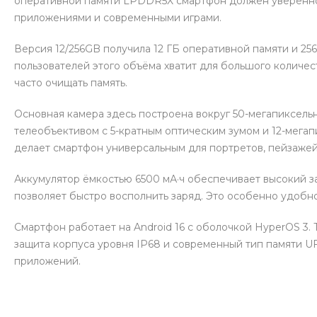
оперативной памяти LPDDR5X смартфон должен уверенно 
приложениями и современными играми.
Версия 12/256GB получила 12 ГБ оперативной памяти и 25
пользователей этого объёма хватит для большого количе
часто очищать память.
Основная камера здесь построена вокруг 50-мегапиксель
телеобъективом с 5-кратным оптическим зумом и 12-мега
делает смартфон универсальным для портретов, пейзажей
Аккумулятор ёмкостью 6500 мА·ч обеспечивает высокий з
позволяет быстро восполнить заряд. Это особенно удобно
Смартфон работает на Android 16 с оболочкой HyperOS 3
защита корпуса уровня IP68 и современный тип памяти UF
приложений.