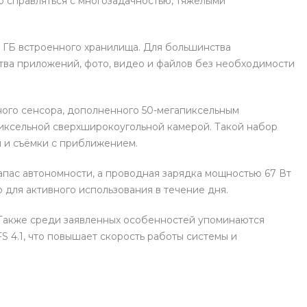
справляться с многозадачностью, тяжёлыми
6 ГБ встроенного хранилища. Для большинства
ства приложений, фото, видео и файлов без необходимости
раз в 2 недели
ного сенсора, дополненного 50-мегапиксельным
пиксельной сверхширокоугольной камерой. Такой набор
 и съёмки с приближением.
апас автономности, а проводная зарядка мощностью 67 Вт
 для активного использования в течение дня.
. Также среди заявленных особенностей упоминаются
S 4.1, что повышает скорость работы системы и