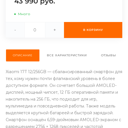
43 990 руб.
об оплате Плайтом
Много
-
+
В КОРЗИНУ
Остались вопросы?
25
8 800 302-02-51
plait.ru
раз в 2
ОПИСАНИЕ
ВСЕ ХАРАКТЕРИСТИКИ
ОТЗЫВЫ
недели
Xiaomi 17T 12/256GB — сбалансированный смартфон для
тех, кому нужен почти флагманский уровень в более
доступном формате. Он сочетает большой AMOLED-
дисплей, мощный чипсет, 12 ГБ оперативной памяти и
накопитель на 256 ГБ, что подходит для игр,
мультимедиа и повседневной работы. Также модель
выделяется крупной батареей и быстрой зарядкой.
Смартфон оснащён 6,59-дюймовым AMOLED-экраном с
разрешением 2756 × 1268 пикселей и частотой