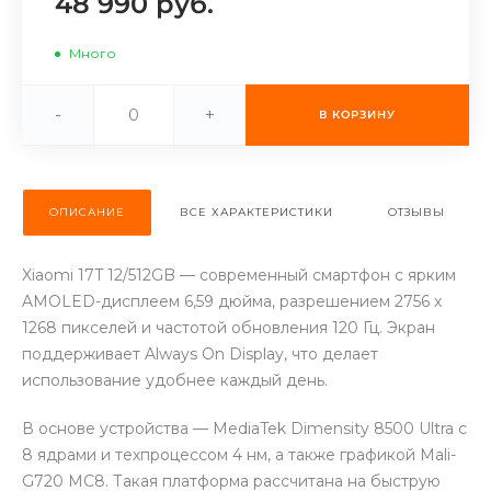
48 990 руб.
об оплате Плайтом
Много
-
+
В КОРЗИНУ
Остались вопросы?
25
8 800 302-02-51
plait.ru
раз в 2
ОПИСАНИЕ
ВСЕ ХАРАКТЕРИСТИКИ
ОТЗЫВЫ
недели
Xiaomi 17T 12/512GB — современный смартфон с ярким
AMOLED-дисплеем 6,59 дюйма, разрешением 2756 x
1268 пикселей и частотой обновления 120 Гц. Экран
поддерживает Always On Display, что делает
использование удобнее каждый день.
В основе устройства — MediaTek Dimensity 8500 Ultra с
8 ядрами и техпроцессом 4 нм, а также графикой Mali-
G720 MC8. Такая платформа рассчитана на быструю