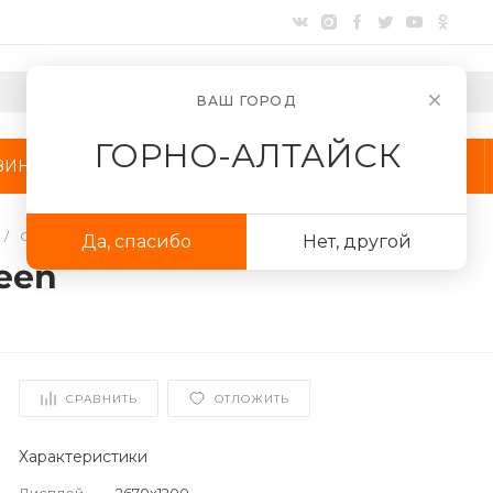
ВАШ ГОРОД
ГОРНО-АЛТАЙСК
ЗИНЫ
АКЦИИ
КОМПАНИЯ
/
Смартфоны
/
Xiaomi
/
Xiaomi 14 12/512GB Jade Green
Да, спасибо
Нет, другой
reen
СРАВНИТЬ
ОТЛОЖИТЬ
Для клиентов всех банков
Разбейте
оплату
Характеристики