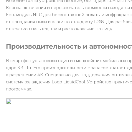
Боковые грани устройства плоские, благодаря компактны
Кнопка включения и переключатель громкости находятся 
Есть модуль NFC для бесконтактной оплаты и инфракрасн
от попадания пыли и влаги по стандарту IP68. Для разбл
отпечатков пальцев, так и распознавание по лицу.
Производительность и автономнос
В смартфон установили один из мощнейших мобильных про
ядро 3.3 ГГц. Его производительности с запасом хватает 
в разрешении 4K. Специально для поддержания оптималь
систему охлаждения Loop LiquidCool. Устройство практич
программах.