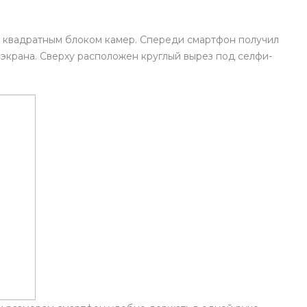
plait.ru
м квадратным блоком камер. Спереди смартфон получил
ь экрана. Сверху расположен круглый вырез под селфи-
раз в 2 недели