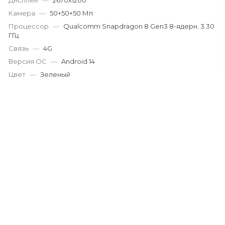
на части
Дисплей
—
2670х1200
без переплат
Камера
—
50+50+50 Мп
Процессор
—
Qualcomm Snapdragon 8 Gen3 8-ядерн. 3.30
ГГц
График платежей
Связь
—
4G
Версия ОС
—
Android 14
Цвет
—
Зеленый
Сегодня
25
%
Добавляйте товары
в корзину
Оплачивайте сегодня только
25
% картой любого банка