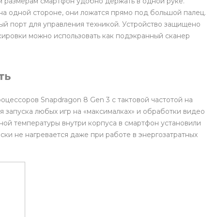
м размерам смартфон удобно держать в одной руке.
на одной стороне, они ложатся прямо под большой палец.
ый порт для управления техникой. Устройство защищено
окировки можно использовать как подэкранный сканер
ть
цессоров Snapdragon 8 Gen 3 с тактовой частотой на
для запуска любых игр на «максималках» и обработки видео
ной температуры внутри корпуса в смартфон установили
ески не нагревается даже при работе в энергозатратных