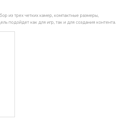
Получайте товар
выбранный способом
ор из трех четких камер, компактные размеры,
ь подойдет как для игр, так и для создания контента.
Оставшиеся
75
% будут
списываться
с вашей карты
по
25
%
каждые 2 недели
Подробнее
об оплате Плайтом
25
раз в 2
Остались вопросы?
недели
8 800 302-02-51