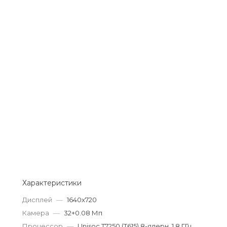
Добавляйте товары
в корзину
Оплачивайте сегодня только
25
% картой любого банка
Получайте товар
выбранный способом
Оставшиеся
75
% будут
списываться
с вашей карты
по
25
%
каждые 2 недели
Характеристики
Дисплей
—
1640x720
Камера
—
32+0.08 Мп
Подробнее
Процессор
—
Unisoc T7250 (T615) 8-ядерн. 1.8 ГГц