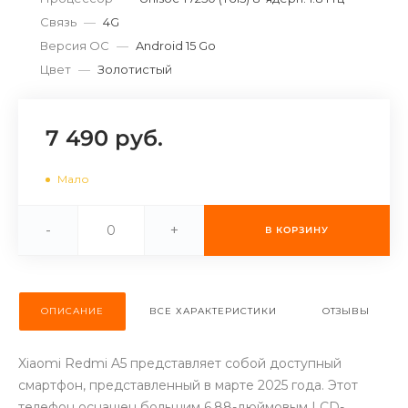
об оплате Плайтом
Связь
—
4G
Версия ОС
—
Android 15 Go
Цвет
—
Золотистый
Остались вопросы?
25
8 800 302-02-51
7 490 руб.
plait.ru
раз в 2
Мало
недели
-
+
В КОРЗИНУ
ОПИСАНИЕ
ВСЕ ХАРАКТЕРИСТИКИ
ОТЗЫВЫ
Xiaomi Redmi A5 представляет собой доступный
смартфон, представленный в марте 2025 года. Этот
телефон оснащен большим 6.88-дюймовым LCD-