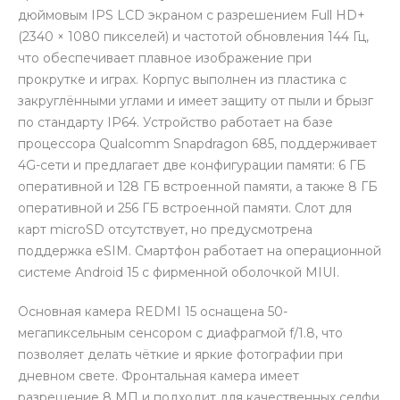
дюймовым IPS LCD экраном с разрешением Full HD+
(2340 × 1080 пикселей) и частотой обновления 144 Гц,
что обеспечивает плавное изображение при
прокрутке и играх. Корпус выполнен из пластика с
закруглёнными углами и имеет защиту от пыли и брызг
по стандарту IP64. Устройство работает на базе
раз в 2 недели
процессора Qualcomm Snapdragon 685, поддерживает
4G-сети и предлагает две конфигурации памяти: 6 ГБ
оперативной и 128 ГБ встроенной памяти, а также 8 ГБ
оперативной и 256 ГБ встроенной памяти. Слот для
карт microSD отсутствует, но предусмотрена
поддержка eSIM. Смартфон работает на операционной
системе Android 15 с фирменной оболочкой MIUI.
Основная камера REDMI 15 оснащена 50-
мегапиксельным сенсором с диафрагмой f/1.8, что
позволяет делать чёткие и яркие фотографии при
дневном свете. Фронтальная камера имеет
разрешение 8 МП и подходит для качественных селфи