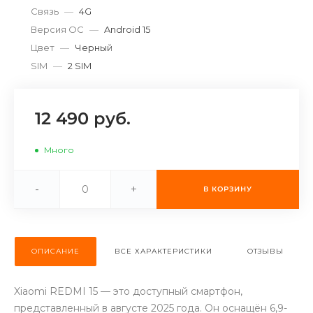
Связь
—
4G
об оплате Плайтом
Версия ОС
—
Android 15
Цвет
—
Черный
SIM
—
2 SIM
Остались вопросы?
25
8 800 302-02-51
12 490 руб.
plait.ru
раз в 2
недели
Много
-
+
В КОРЗИНУ
ОПИСАНИЕ
ВСЕ ХАРАКТЕРИСТИКИ
ОТЗЫВЫ
Xiaomi REDMI 15 — это доступный смартфон,
представленный в августе 2025 года. Он оснащён 6,9-