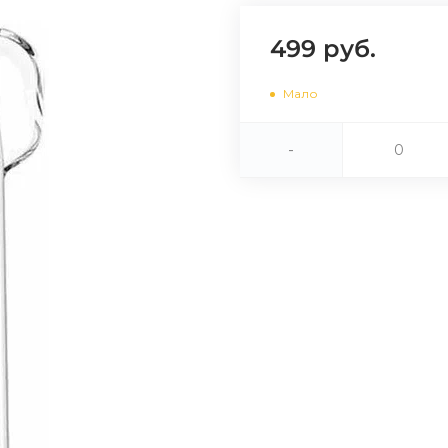
Сегодня
499 руб.
25
%
Мало
-
Добавляйте товары
в корзину
Оплачивайте сегодня только
25
% картой любого банка
Получайте товар
выбранный способом
Оставшиеся
75
% будут
списываться
с вашей карты
по
25
%
каждые 2 недели