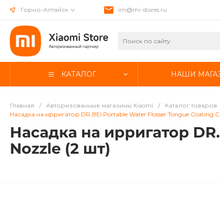
Горно-Алтайск
im@mi-stores.ru
КАТАЛОГ
НАШИ МАГА
Главная
/
Авторизованные магазины Xiaomi
/
Каталог товаров
Насадка на ирригатор DR.BEI Portable Water Flosser Tongue Coating Cl
Насадка на ирригатор DR.B
Nozzle (2 шт)