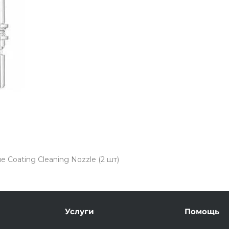
Подробнее
об оплате Плайтом
25
раз в 2
Остались вопросы?
недели
8 800 302-02-51
e Coating Cleaning Nozzle (2 шт)
plait.ru
Услуги
Помощь