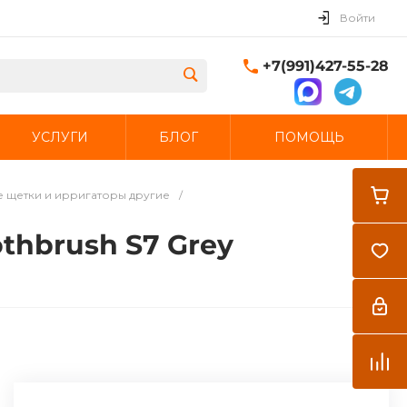
Войти
+7(991)427-55-28
УСЛУГИ
БЛОГ
ПОМОЩЬ
Закрыть
 щетки и ирригаторы другие
/
othbrush S7 Grey