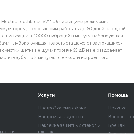
Electric Toothbrush S7** с 5 чистящими режимами,
кумулятором, позволяющим работать до 60 дней на одной
Подробнее
об оплате Плайтом
те пульсации в 40000 вибраций в минуту, вибрирующая
бами, глубоко очищая полость рта даже от застоявшихся
я очистки щётка не шумит громче 55 дБ и не раздражает
стить зубы по 2 минуты, то емкости встроенного
25
раз в 2
Остались вопросы?
недели
8 800 302-02-51
Услуги
Помощь
plait.ru
Настройка смартфона
Покупка
Настройка гаджетов
Вопрос - от
Наклейка защитных стекол и
Бренды
ьности
пленок