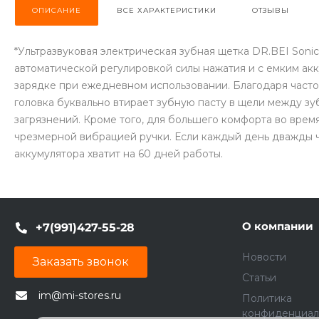
ОПИСАНИЕ
ВСЕ ХАРАКТЕРИСТИКИ
ОТЗЫВЫ
*Ультразвуковая электрическая зубная щетка DR.BEI Sonic 
автоматической регулировкой силы нажатия и с емким ак
зарядке при ежедневном использовании. Благодаря часто
головка буквально втирает зубную пасту в щели между зу
загрязнений. Кроме того, для большего комфорта во врем
чрезмерной вибрацией ручки. Если каждый день дважды чи
аккумулятора хватит на 60 дней работы.
О компании
+7(991)427-55-28
Новости
Заказать звонок
Статьи
im@mi-stores.ru
Политика
конфиденциал