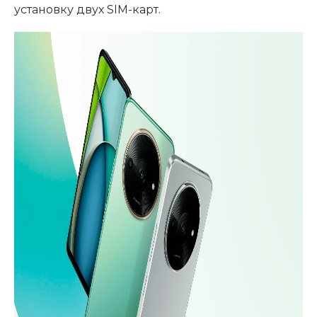
установку двух SIM-карт.
Добавляйте товары
в корзину
Оплачивайте сегодня только
25
% картой любого банка
Получайте товар
выбранный способом
Оставшиеся
75
% будут
списываться
с вашей карты
по
25
%
каждые 2 недели
Подробнее