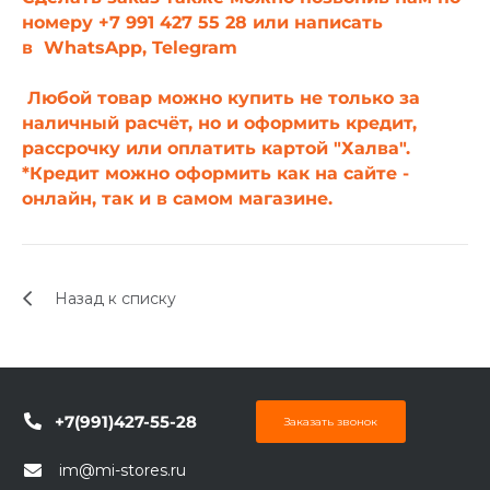
номеру +7 991 427 55 28 или написать
в
WhatsApp
,
Telegram
Любой товар можно купить не только за
наличный расчёт, но и оформить кредит,
рассрочку или оплатить картой "Халва".
*Кредит можно оформить как на сайте -
онлайн, так и в самом магазине.
Назад к списку
+7(991)427-55-28
Заказать звонок
im@mi-stores.ru