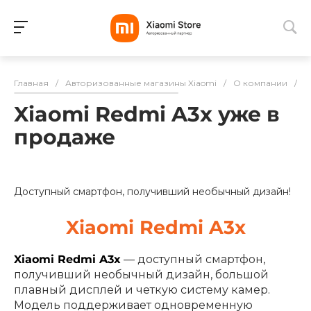
Для клиентов всех банков
Главная
/
Авторизованные магазины Xiaomi
/
О компании
/
Н
Разбейте
Xiaomi Redmi A3x уже в
оплату
на части
продаже
без переплат
Доступный смартфон, получивший необычный дизайн!
График платежей
Xiaomi Redmi A3x
Сегодня
Xiaomi Redmi A3x
— доступный смартфон,
25
%
получивший необычный дизайн, большой
плавный дисплей и четкую систему камер.
Модель поддерживает одновременную