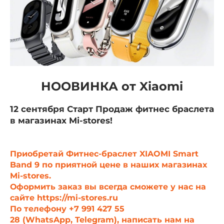
Добавляйте товары
в корзину
Оплачивайте сегодня только
25
% картой любого банка
НООВИНКА от Xiaomi
Получайте товар
12 сентября Старт Продаж фитнес браслета
выбранный способом
в магазинах Mi-stores!
Оставшиеся
75
% будут
Приобретай
Фитнес-браслет XIAOMI Smart
списываться
с вашей карты
Band 9
по приятной цене в наших магазинах
по
25
%
каждые 2 недели
Mi-stores.
Оформить заказ вы всегда сможете у нас на
сайте
https://mi-stores.ru
По телефону
+7 991 427 55
28
(
WhatsApp
,
Telegram
), написать нам на
Подробнее