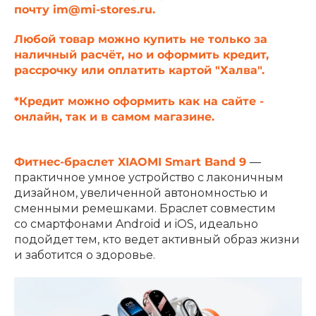
почту
im@mi-stores.ru
.
об оплате Плайтом
Любой товар можно купить не только за
наличный расчёт, но и оформить кредит,
рассрочку или оплатить картой "Халва".
Остались вопросы?
25
*Кредит можно оформить как на сайте -
8 800 302-02-51
онлайн, так и в самом магазине.
plait.ru
раз в 2
недели
Фитнес-браслет XIAOMI Smart Band 9
—
практичное умное устройство с лаконичным
дизайном, увеличенной автономностью и
сменными ремешками. Браслет совместим
со смартфонами Android и iOS, идеально
подойдет тем, кто ведет активный образ жизни
и заботится о здоровье.