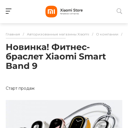
Для клиентов всех банков
Главная
/
Авторизованные магазины Xiaomi
/
О компании
/
Н
Разбейте
Новинка! Фитнес-
оплату
на части
браслет Xiaomi Smart
без переплат
Band 9
График платежей
Старт продаж
Сегодня
25
%