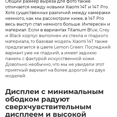
Общий размер выреза для фото также
отличается между новыми
Xiaomi 14T и 14T Pro
.
Хотя существенных различий между камерами
немного, как мы рассмотрим ниже, в 14T Pro
весь выступ стал немного больше. Интересен и
материал. Если в вариантах Titanium B
lue, Grey
и Black корпус выполнен из стекла и гладкого
раз в 2 недели
материала, то базовая модель Xiaomi 14T также
предлагается в цвете Lemon Green. Последний
вариант уже не гладкий, а имеет заднюю
панель с фактурой искусственной кожи.
Довольно необычно, что мы не увидели этот
приятный вариант на более дорогой из двух
моделей.
Дисплеи с минимальным
ободком радуют
сверхчувствительным
дисплеем и высокой