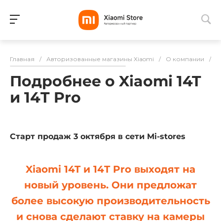
Для клиентов всех банков
Главная
/
Авторизованные магазины Xiaomi
/
О компании
/
Н
Разбейте
Подробнее о Xiaomi 14T
оплату
на части
и 14T Pro
без переплат
Старт продаж 3 октября в сети Mi-stores
График платежей
Xiaomi 14T и 14T Pro
выходят на
Сегодня
новый уровень. Они предложат
25
%
более высокую производительность
и снова сделают ставку на камеры