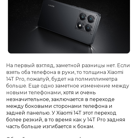
об оплате Плайтом
Остались вопросы?
25
8 800 302-02-51
plait.ru
раз в 2
недели
На первый взгляд, заметной разницы нет. Если
взять оба телефона в руки, то толщина Xiaomi
14T Pro, пожалуй, будет на полмиллиметра
больше. Еще одно заметное изменение между
новыми телефонами,
хотя и очень
незначительное, заключается в переходе
между боковыми сторонами телефона и
задней панелью. У Xiaomi 14T этот переход
более резкий, в то время как у 14T Pro задняя
часть больше изгибается к бокам.