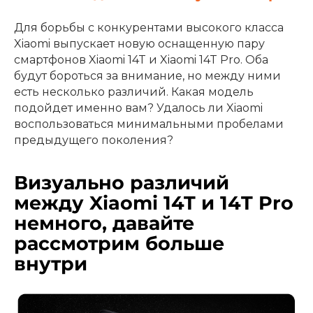
Добавляйте товары
Для борьбы с конкурентами высокого класса
в корзину
Xiaomi выпускает новую оснащенную пару
смартфонов Xiaomi 14T и Xiaomi 14T Pro. Оба
будут бороться за внимание, но между ними
Оплачивайте сегодня только
есть несколько различий. Какая модель
25
% картой любого банка
подойдет именно вам? Удалось ли Xiaomi
воспользоваться минимальными пробелами
предыдущего поколения?
Получайте товар
выбранный способом
Визуально различий
между
Xiaomi 14T и 14T Pro
Оставшиеся
75
% будут
немного, давайте
списываться
с вашей карты
рассмотрим больше
по
25
%
каждые 2 недели
внутри
Подробнее