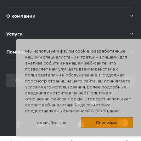
Добавляйте товары
О компании
в корзину
Услуги
Оплачивайте сегодня только
25
% картой любого банка
Мы используем файлы cookie, разработанные
Помощь
нашими специалистами и третьими лицами, для
анализа событий на нашем веб-сайте, что
Получайте товар
позволяет нам улучшать взаимодействие с
выбранный способом
пользователями и обслуживание. Продолжая
просмотр страниц нашего сайта, вы принимаете
условия его использования. Более подробные
сведения смотрите в нашей Политике в
Оставшиеся
75
% будут
отношении файлов Cookie. Этот сайт использует
списываться
с вашей карты
Мы в соц. сетях
сервис веб-аналитики Яндекс.Метрика,
по
25
%
каждые 2 недели
предоставляемый компанией ООО 'Яндекс'
Узнать больше
Принимаю
Подробнее
© 2026 Mi Stores, Все права защищены