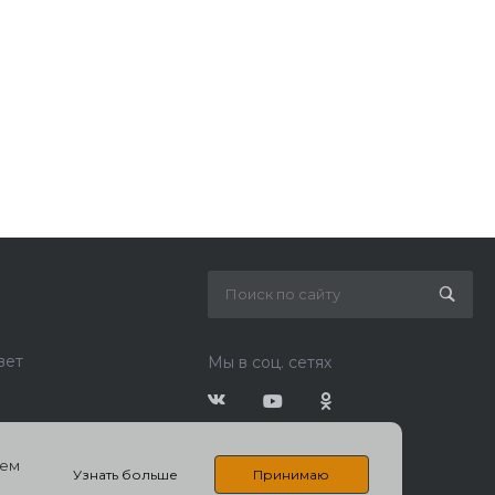
вет
Мы в соц. сетях
шем
Узнать больше
Принимаю