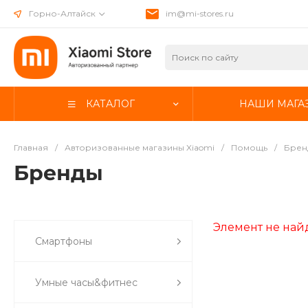
Горно-Алтайск
im@mi-stores.ru
КАТАЛОГ
НАШИ МАГА
Главная
/
Авторизованные магазины Xiaomi
/
Помощь
/
Брен
Бренды
Элемент не най
Смартфоны
Умные часы&фитнес