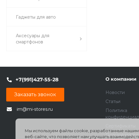
Гаджеты для авто
Аксесуары для
смартфонов
О компании
+7(991)427-55-28
Новости
Заказать звонок
Статьи
im@mi-stores.ru
Политика
конфиденциал
Сертификаты
Мы используем файлы cookie, разработанные нашими
Пользователь
веб-сайте, что позволяет нам улучшать взаимодейс