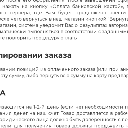
но после его оформления. После завершения офо
 нажать на кнопку «Оплата банковской картой»,
ого сервера, где Вам будет предложено ввести
сле чего вернуться в наш магазин кнопкой "Вернутьс
агазин, система уведомит Вас о результатах автор
томатически выполняться в соответствии с заданным
те повторить процедуру оплаты.
раз в 2 недели
лировании заказа
нии позиций из оплаченного заказа (или при анн
 эту сумму, либо вернуть всю сумму на карту предва
КА
водится на 1-2-й день (если нет необходимости п
ния денег на наш счет. Товар доставляется в рабоч
юридического лица должна быть доверенность с пе
атели для получения товара должны предъявить 