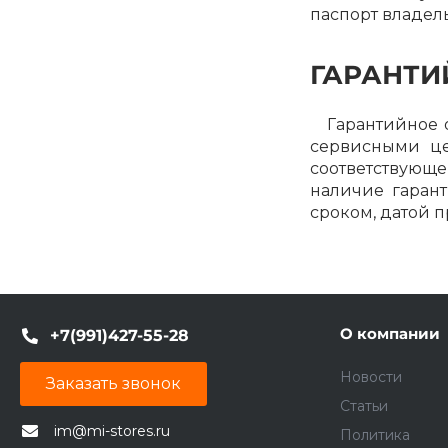
паспорт владель
ГАРАНТИ
Гарантийное об
сервисными це
соответствующ
наличие гарант
сроком, датой 
О компании
+7(991)427-55-28
Новости
Заказать звонок
Статьи
im@mi-stores.ru
Политика