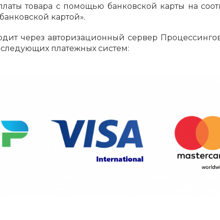
График платежей
аты товара с помощью банковской карты на соот
банковской картой».
Сегодня
дит через авторизационный сервер Процессингов
25
%
 следующих платежных систем:
Добавляйте товары
в корзину
Оплачивайте сегодня только
25
% картой любого банка
Получайте товар
выбранный способом