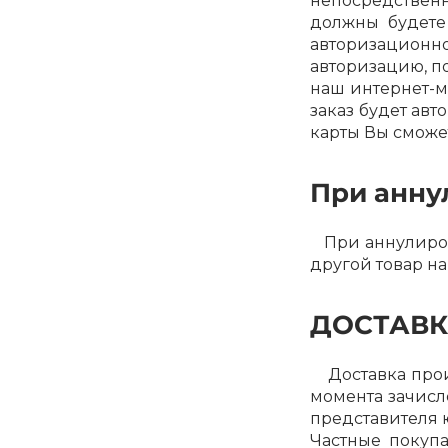
непосредствен
должны будете
авторизационн
авторизацию, по
наш интернет-м
заказ будет ав
карты Вы сможе
При анну
При аннулирова
другой товар на
ДОСТАВ
Доставка произ
момента зачисле
представителя 
Частные покуп