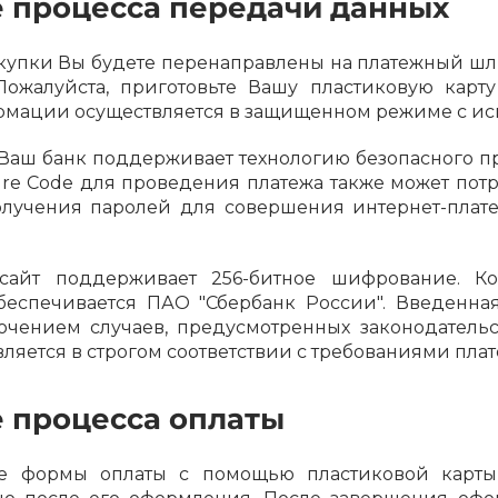
 процесса передачи данных
Оставшиеся
75
% будут
списываться
с вашей карты
по
25
%
каждые 2 недели
упки Вы будете перенаправлены на платежный шлю
Пожалуйста, приготовьте Вашу пластиковую кар
мации осуществляется в защищенном режиме с ис
Ваш банк поддерживает технологию безопасного про
Подробнее
об оплате Плайтом
ure Code для проведения платежа также может пот
олучения паролей для совершения интернет-плат
йт поддерживает 256-битное шифрование. Ко
25
еспечивается ПАО "Сбербанк России". Введенна
раз в 2
ючением случаев, предусмотренных законодатель
Остались вопросы?
недели
ляется в строгом соответствии с требованиями платеж
8 800 302-02-51
plait.ru
 процесса оплаты
ормы оплаты с помощью пластиковой карты п