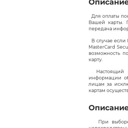
Описание
Для оплаты пок
Вашей карты. 
передача инфор
В случае если 
MasterCard Sec
возможность п
карту.
Настоящий са
информации об
лицам за искл
картам осуществ
Описание
При выборе ф